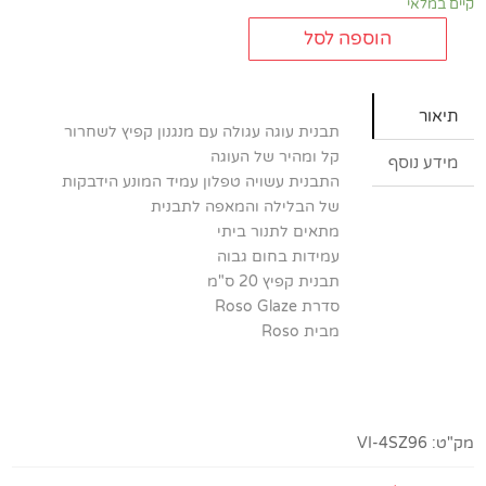
קיים במלאי
הוספה לסל
כמות
של
תבנית
תיאור
קפיץ
תבנית עוגה עגולה עם מנגנון קפיץ לשחרור
20
קל ומהיר של העוגה
מידע נוסף
ס"מ
התבנית עשויה טפלון עמיד המונע הידבקות
Roso
של הבלילה והמאפה לתבנית
Glaze
מתאים לתנור ביתי
עמידות בחום גבוה
תבנית קפיץ 20 ס"מ
סדרת Roso Glaze
מבית Roso
מק"ט:
VI-4SZ96