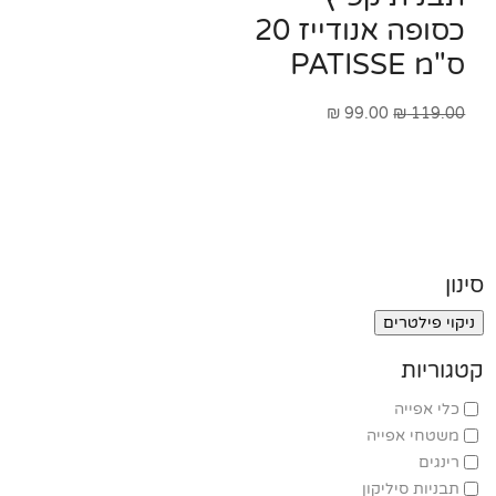
כסופה אנודייז 20
ס"מ PATISSE
המחיר
המחיר
₪
99.00
₪
119.00
המקורי
הנוכחי
היה:
הוא:
₪ 99.00.
₪ 119.00.
סינון
ניקוי פילטרים
קטגוריות
כלי אפייה
משטחי אפייה
רינגים
תבניות סיליקון