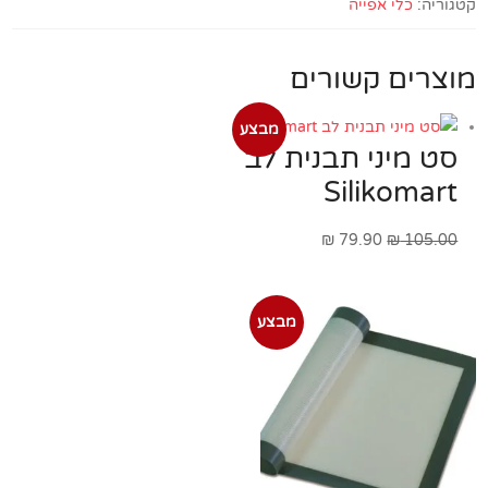
קטגוריה:
כלי אפייה
מוצרים קשורים
מבצע
סט מיני תבנית לב
Silikomart
המחיר
המחיר
₪
79.90
₪
105.00
המקורי
הנוכחי
היה:
הוא:
מבצע
₪ 79.90.
₪ 105.00.