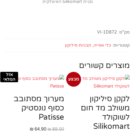
מבית Silikomart האיטלקית
מק"ט:
VI-1D872
קטגוריות:
כלי אפייה
,
תבניות סיליקון
מוצרים קשורים
אזל
מבצע
המלאי
לקקן סיליקון
מערוך מסתובב
משולב מד חום
כסוף נונסטיק
לשוקולד
Patisse
Silikomart
המחיר
המחיר
₪
64.90
₪
89.00