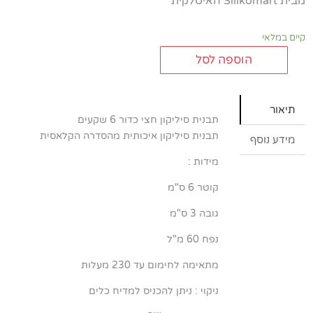
מבית Silikomart האיטלקית
קיים במלאי
הוספה לסל
כמות
של
תבנית
תיאור
סיליקון
תבנית סיליקון חצי כדור 6 שקעים
חצי
תבנית סיליקון איכותית מהסדרה הקלאסית
מידע נוסף
כדור
מידות :
6
שקעים
קוטר 6 ס"מ
Silikomart
גובה 3 ס"מ
נפח 60 מ"ל
מתאימה לחימום עד 230 מעלות
ניקוי : ניתן להכניס למדיח כלים