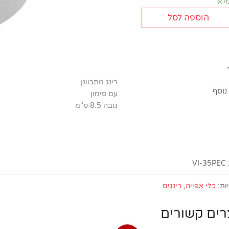
מלאי
הוספה לסל
ת
וונן
ון
רינג מתכוונן
נוסף
ה
עם סימון
גובה 8.5 ס"מ
VI-35PEC
ות:
כלי אפייה
,
רינגים
רים קשורים