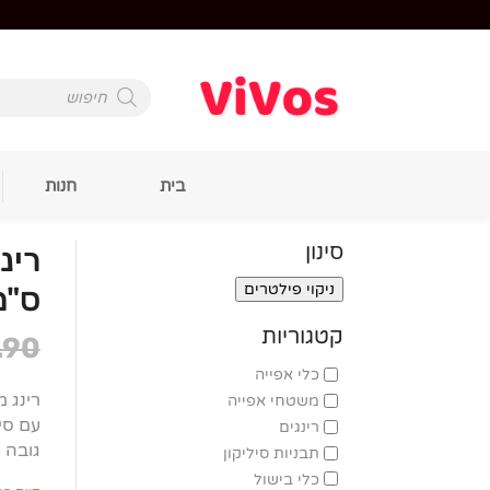
Products
search
בית
חנות
סינון
ניקוי פילטרים
ס"מ
קטגוריות
.90
כלי אפייה
רינג מ
משטחי אפייה
עם סימ
רינגים
גובה 8.5 ס"מ
תבניות סיליקון
כלי בישול