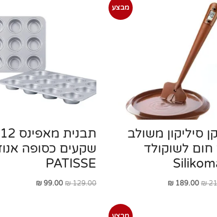
מבצע
ן סיליקון משולב
תבנית מאפינס 12
חום לשוקולד
שקעים כסופה אנודי
PATISSE
Silikom
המחיר
המחיר
המחיר
המחיר
₪
99.00
₪
129.00
₪
189.00
₪
21
המקורי
הנוכחי
המקורי
הנוכחי
היה:
הוא:
היה:
הוא:
מבצע