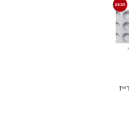
מבצע
יז