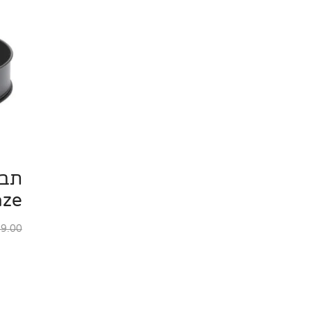
aze
9.00