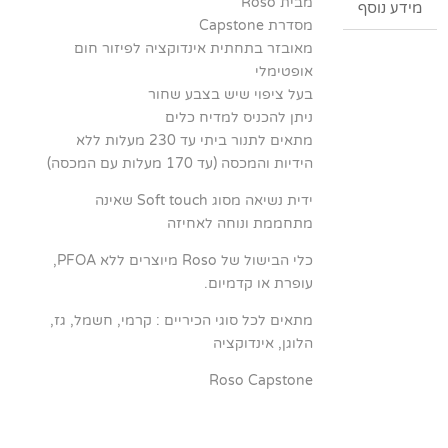
מבית Roso
מידע נוסף
Roso
מסדרת Capstone
CAPSTONE
מאובזר בתחתית אינדוקציה לפיזור חום
אופטימלי
בעל ציפוי שיש בצבע שחור
ניתן להכניס למדיח כלים
מתאים לתנור ביתי עד 230 מעלות ללא
הידיות והמכסה (עד 170 מעלות עם המכסה)
ידית נשיאה מסוג Soft touch שאינה
מתחממת ונוחה לאחיזה
כלי הבישול של Roso מיוצרים ללא PFOA,
עופרת או קדמיום.
מתאים לכל סוגי הכיריים : קרמי, חשמל, גז,
הלוגן, אינדוקציה
Roso Capstone