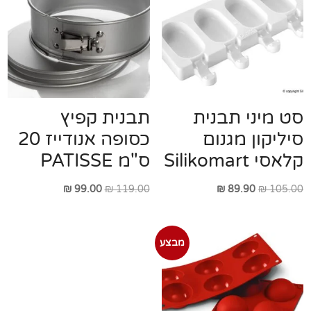
סט מיני תבנית
תבנית קפיץ
סיליקון מגנום
כסופה אנודייז 20
קלאסי Silikomart
ס"מ PATISSE
המחיר
המחיר
המחיר
המחיר
₪
99.00
₪
119.00
₪
89.90
₪
105.00
המקורי
הנוכחי
המקורי
הנוכחי
היה:
הוא:
היה:
הוא:
מבצע
₪ 99.00.
₪ 119.00.
₪ 89.90.
₪ 105.00.