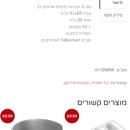
תבניות
תיאור
סט 2 תבניות להכנת ארטיק לב
להכנת
גודל 91x85 מ"מ
ארטיק
מידע נוסף
נפח 96 מ"ל
לב
+ 50 מקלות
Silikomart
הסדרה הלבנה
מבית Silikomart האיטלקית
מק"ט:
VI-I2NRW
קטגוריות:
כלי אפייה
,
תבניות סיליקון
מוצרים קשורים
מבצע
מבצע