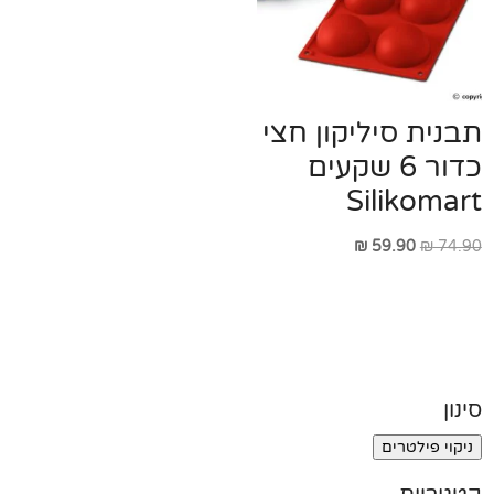
תבנית סיליקון חצי
כדור 6 שקעים
Silikomart
המחיר
המחיר
₪
59.90
₪
74.90
המקורי
הנוכחי
היה:
הוא:
₪ 59.90.
₪ 74.90.
סינון
ניקוי פילטרים