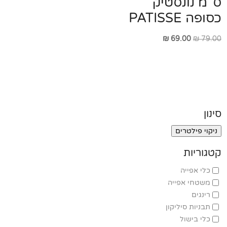
ס"מ נונסטיק
כסופה PATISSE
המחיר
המחיר
₪
69.00
₪
79.00
המקורי
הנוכחי
היה:
הוא:
₪ 69.00.
₪ 79.00.
סינון
ניקוי פילטרים
קטגוריות
כלי אפייה
משטחי אפייה
רינגים
תבניות סיליקון
כלי בישול