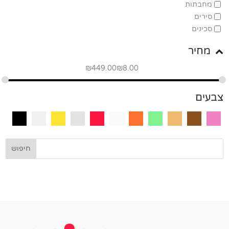
מחבתות
סירים
סכינים
מחיר
₪
449.00
₪
8.00
צבעים