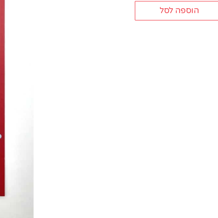
הוספה לסל
ת
לף
יאן
וסטה
R