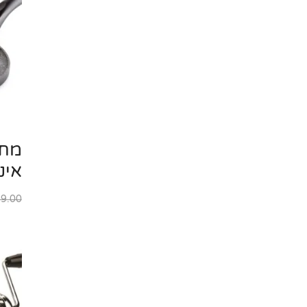
אינ
9.00