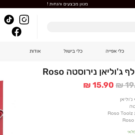
מגוון מבצעים והנחות !
כלי אפייה
כלי בישול
אודות
 ג'וליאן נירוסטה Roso
המחיר
המחיר
₪
15.90
₪
19
המקורי
הנוכחי
היה:
הוא:
'וליאן
₪ 15.90.
₪ 19.90.
טה
Ro
מלאי