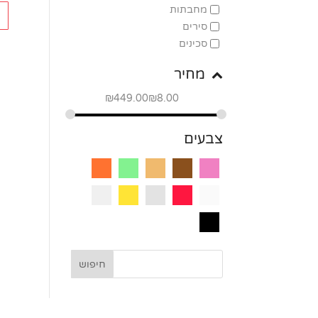
מחבתות
כמו
סירים
של
סכינים
מק
ג'ול
מחיר
ניר
₪
449.00
₪
8.00
oso
צבעים