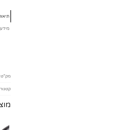
תיאור
מידע 
מק"ט:
קטגורי
מוצ