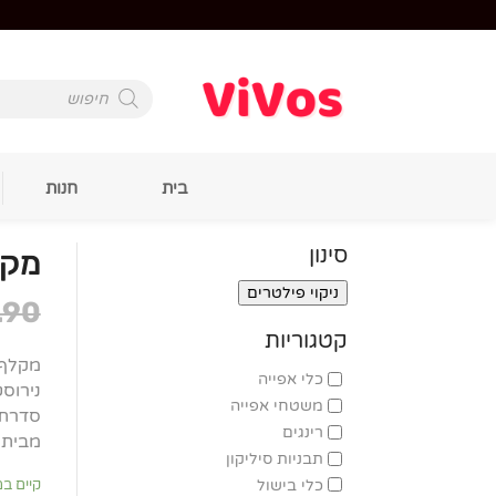
Products
search
בית
חנות
סינון
מקלף
ניקוי פילטרים
.90
קטגוריות
מקלף ג
כלי אפייה
נירוס
משטחי אפייה
סדרת so Toolz
רינגים
מבית Roso
תבניות סיליקון
כלי בישול
קיים ב