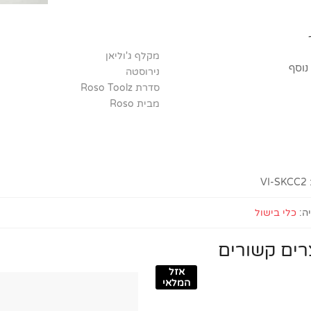
מקלף ג'וליאן
נוסף
נירוסטה
סדרת Roso Toolz
מבית Roso
VI-SKCC2
ה:
כלי בישול
רים קשורים
אזל
המלאי