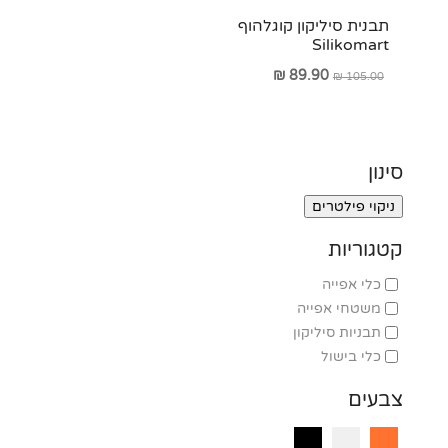
תבנית סיליקון קוגלהוף
Silikomart
המחיר
המחיר
₪
89.90
₪
105.00
המקורי
הנוכחי
היה:
הוא:
₪ 89.90.
₪ 105.00.
סינון
ניקוי פילטרים
קטגוריות
כלי אפייה
משטחי אפייה
תבניות סיליקון
כלי בישול
צבעים