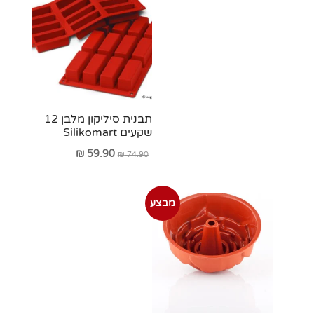
תבנית סיליקון מלבן 12
שקעים Silikomart
המחיר
המחיר
₪
59.90
₪
74.90
המקורי
הנוכחי
היה:
הוא:
מבצע
₪ 59.90.
₪ 74.90.