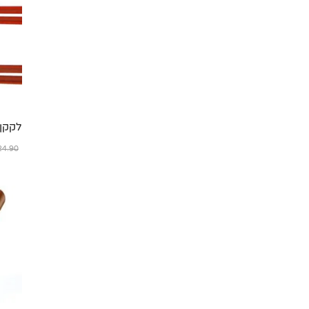
לקקן סי
4.90