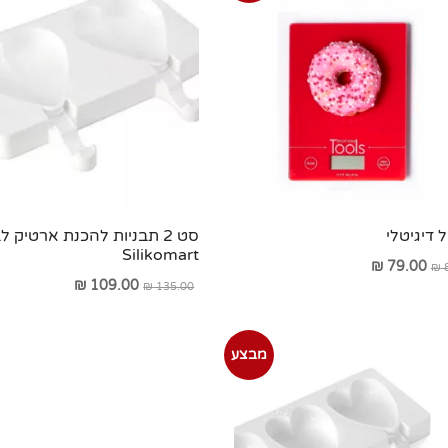
דיגיטלי
סט 2 תבניות להכנת ארטיק ל
Silikomart
המחיר
המחיר
₪
79.00
₪
8
המחיר
המחיר
₪
109.00
₪
135.00
המקורי
הנוכחי
המקורי
הנוכחי
היה:
הוא:
היה:
הוא:
₪ 79.00.
₪ 89.00.
מבצע
₪ 109.00.
₪ 135.00.