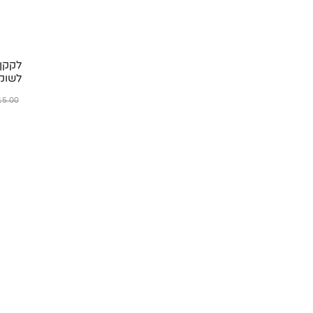
לקקן 
לשוקולד rt
5.00