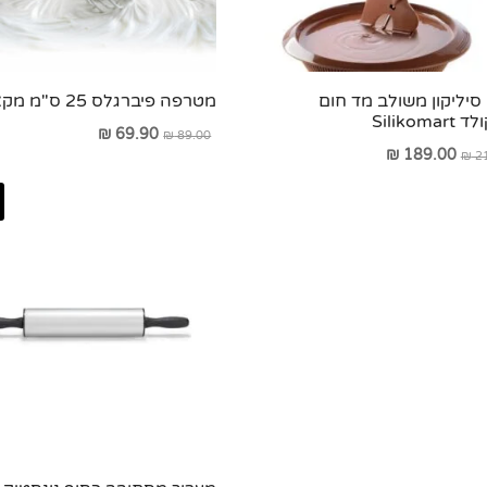
סיליקון משולב מד חום
מטרפה פיברגלס 25 ס"מ מקצועית
Silikoma
המחיר
המחיר
₪
69.90
₪
89.00
המחיר
המחיר
₪
189.00
₪
21
המקורי
הנוכחי
המקורי
הנוכחי
היה:
הוא:
היה:
הוא:
₪ 69.90.
₪ 89.00.
₪ 189.00.
₪ 215.00.