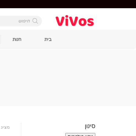
Products
search
בית
חנות
סינון
מציג 1–24 מתוך 35 תוצאות