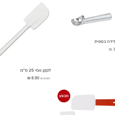
לידה כספית
₪
3
לקקן גומי 25 ס"מ
המחיר
המחיר
₪
8.90
₪
9.90
המקורי
הנוכחי
היה:
הוא:
מבצע
₪ 8.90.
₪ 9.90.