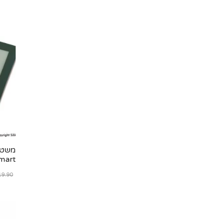
משטח 
omart
9.90